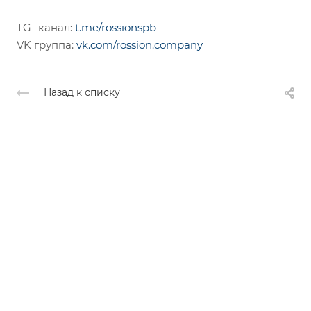
TG -канал:
t.me/rossionspb
VK группа:
vk.com/rossion.company
Назад к списку