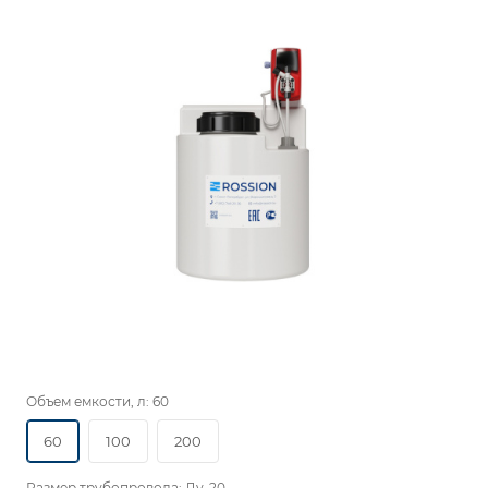
Объем емкости, л:
60
60
100
200
Размер трубопровода:
Ду-20