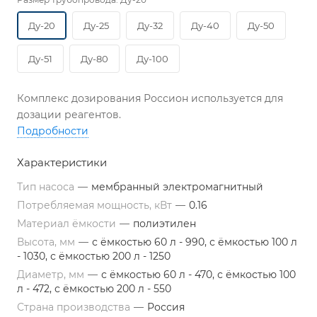
Ду-20
Ду-25
Ду-32
Ду-40
Ду-50
Ду-51
Ду-80
Ду-100
Комплекс дозирования Россион используется для
дозации реагентов.
Подробности
Характеристики
Тип насоса
—
мембранный электромагнитный
Потребляемая мощность, кВт
—
0.16
Материал ёмкости
—
полиэтилен
Высота, мм
—
с ёмкостью 60 л - 990, с ёмкостью 100 л
- 1030, с ёмкостью 200 л - 1250
Диаметр, мм
—
с ёмкостью 60 л - 470, с ёмкостью 100
л - 472, с ёмкостью 200 л - 550
Страна производства
—
Россия