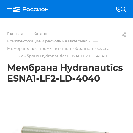
—
—
Главная
Каталог
—
Комплектующие и расходные материалы
Мембраны для промышленного обратного осмоса
—
Мембрана Hydranautics ESNA1-LF2-LD-4040
Мембрана Hydranautics
ESNA1-LF2-LD-4040