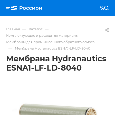
—
—
Главная
Каталог
—
Комплектующие и расходные материалы
Мембраны для промышленного обратного осмоса
—
Мембрана Hydranautics ESNA1-LF-LD-8040
Мембрана Hydranautics
ESNA1-LF-LD-8040