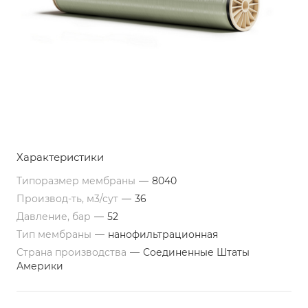
Характеристики
Типоразмер мембраны
—
8040
Производ-ть, м3/сут
—
36
Давление, бар
—
52
Тип мембраны
—
нанофильтрационная
Страна производства
—
Соединенные Штаты
Америки