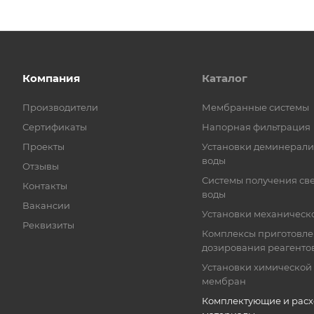
Компания
Каталог
Производители
Мембранные системы
Сертификаты
Напорная фильтрация
Проекты
Установки деминерал
воды
Отзывы
Системы получения св
Контакты
воды
Вакансии
Установки механическ
Реквизиты
Комплексы приготовле
дозирования реагенто
Установки химической
мембран
Комплектующие и рас