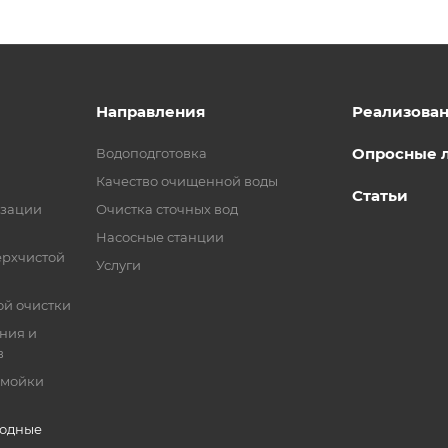
Направления
Реализова
Опросные 
Водоподготовка
Качество очищенной воды
Статьи
изации
Очистка сточных вод
Насосные станции
ерхчистой
Услуги
ой очистки
ния и
в
 мойки
ходные