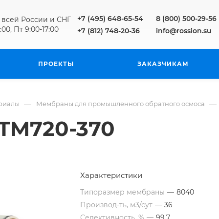
+7 (495) 648-65-54
8 (800) 500-29-56
 всей России и СНГ
:00, Пт 9:00-17:00
+7 (812) 748-20-36
info@rossion.su
ПРОЕКТЫ
ЗАКАЗЧИКАМ
—
—
риалы
Мембраны для промышленного обратного осмоса
TM720-370
Характеристики
Типоразмер мембраны
—
8040
Производ-ть, м3/сут
—
36
Селективность, %
—
99.7