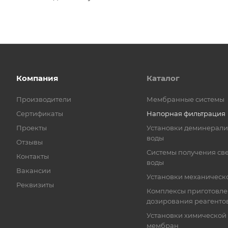
Компания
Каталог
Производители
Мембранные системы
Сертификаты
Напорная фильтрация
Проекты
Установки деминерал
воды
Отзывы
Системы получения св
Контакты
воды
Вакансии
Установки механическ
Реквизиты
Комплексы приготовле
дозирования реагенто
Установки химической
мембран