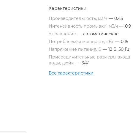
Характеристики
Производительность, м3/ч
—
0.45
Интенсивность промывки, м3/ч
—
0,9
Управление
—
автоматическое
Потребляемая мощность, кВт
—
0.15
Напряжение питания, В
—
12 В, 50 Гц
Присоединительные размеры входа
воды, дюйм
—
3/4"
Все характеристики