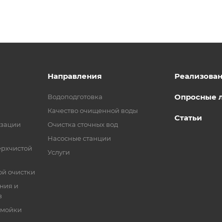
Направления
Реализова
Опросные 
Водоподготовка
Качество очищенной воды
Статьи
изации
Очистка сточных вод
Насосные станции
ерхчистой
Услуги
ой очистки
ния и
в
 мойки