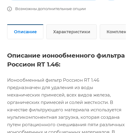
Возможны дополнительные опции
Описание
Характеристики
Комплект п
Описание ионообменного фильтра
Россион RT 1.46:
Ионообменный фильтр Россион RT 1.46
предназначен для удаления из воды
механических примесей, всех видов железа,
органических примесей и солей жесткости. В
качестве фильтрующего материала используется
мультикомпонентная загрузка, которая создана
путем ротационного смешивания пяти различных
ионообменных и сорбционных материалов. В