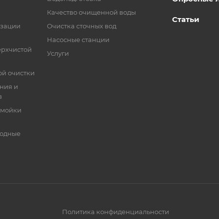
Качество очищенной воды
Статьи
изации
Очистка сточных вод
Насосные станции
ерхчистой
Услуги
ой очистки
ния и
в
 мойки
ходные
Политика конфиденциальности