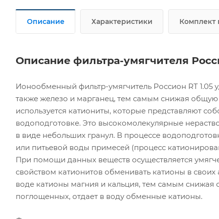
Описание
Характеристики
Комплект 
Описание фильтра-умягчителя Россио
Ионообменный фильтр-умягчитель Россион RT 1.05 у
также железо и марганец, тем самым снижая общую 
используется катиониты, которые представляют со
водоподготовке. Это высокомолекулярные нераство
в виде небольших гранул. В процессе водоподготов
или питьевой воды примесей (процесс катионирова
При помощи данных веществ осуществляется умягче
свойством катионитов обменивать катионы в своих
воде катионы магния и кальция, тем самым снижая о
поглощенных, отдает в воду обменные катионы.