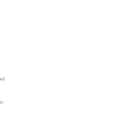
ы)
но