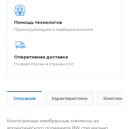
Помощь технологов
Проконсультируем и подберём аналоги
Оперативная доставка
По всей России и странам СНГ
Описание
Характеристики
Комплект п
Композитные мембранные элементы из
ароматического полиамида BW специально