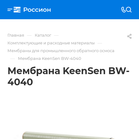
—
—
Главная
Каталог
—
Комплектующие и расходные материалы
Мембраны для промышленного обратного осмоса
—
Мембрана KeenSen BW-4040
Мембрана KeenSen BW-
4040