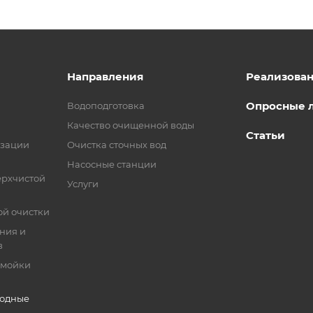
Направления
Реализова
Опросные 
Водоподготовка
Качество очищенной воды
Статьи
изации
Очистка сточных вод
Насосные станции
ерхчистой
Услуги
ой очистки
ния и
в
 мойки
ходные