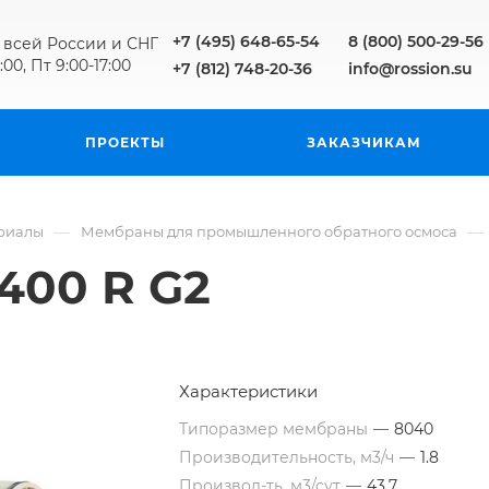
+7 (495) 648-65-54
8 (800) 500-29-56
 всей России и СНГ
:00, Пт 9:00-17:00
+7 (812) 748-20-36
info@rossion.su
ПРОЕКТЫ
ЗАКАЗЧИКАМ
—
—
риалы
Мембраны для промышленного обратного осмоса
400 R G2
Характеристики
Типоразмер мембраны
—
8040
Производительность, м3/ч
—
1.8
Производ-ть, м3/сут
—
43,7