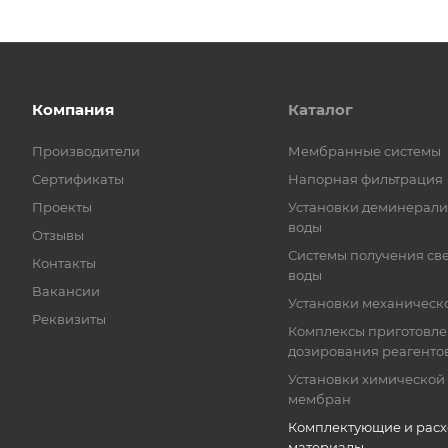
Компания
Каталог
Производители
Мембранные системы
Сертификаты
Напорная фильтрация
Проекты
Установки деминерал
воды
Отзывы
Системы получения св
Контакты
воды
Вакансии
Установки механическ
Реквизиты
Комплексы приготовле
дозирования реагенто
Установки химической
мембран
Комплектующие и рас
материалы