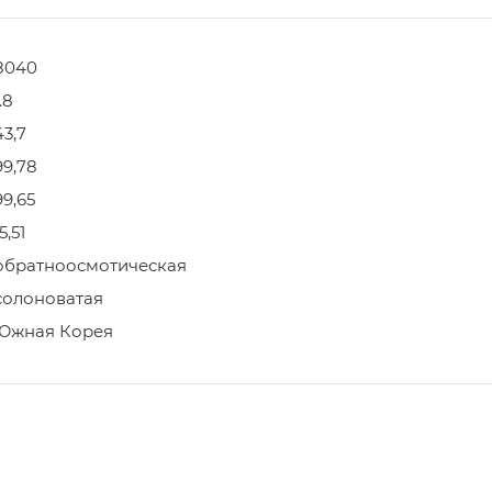
8040
.8
43,7
99,78
99,65
5,51
обратноосмотическая
солоноватая
Южная Корея