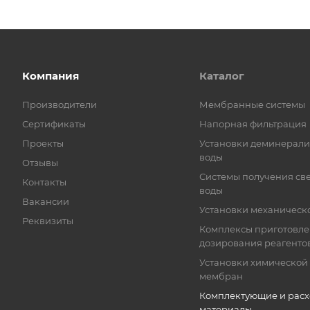
Компания
Каталог
Производители
Мембранные системы
Сертификаты
Напорная фильтрация
Проекты
Установки деминерал
воды
Отзывы
Системы получения св
Контакты
воды
Вакансии
Установки механическ
Реквизиты
Комплексы приготовле
дозирования реагенто
Установки химической
мембран
Комплектующие и рас
материалы